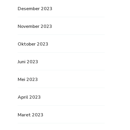
Desember 2023
November 2023
Oktober 2023
Juni 2023
Mei 2023
April 2023
Maret 2023