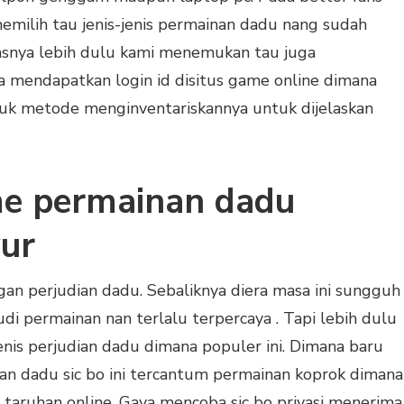
memilih tau jenis-jenis permainan dadu nang sudah
lasnya lebih dulu kami menemukan tau juga
sa mendapatkan login id disitus game online dimana
tuk metode menginventariskannya untuk dijelaskan
ame permainan dadu
ur
an perjudian dadu. Sebaliknya diera masa ini sungguh
di permainan nan terlalu terpercaya . Tapi lebih dulu
 jenis perjudian dadu dimana populer ini. Dimana baru
an dadu sic bo ini tercantum permainan koprok dimana
taruhan online. Gaya mencoba sic bo privasi menerima