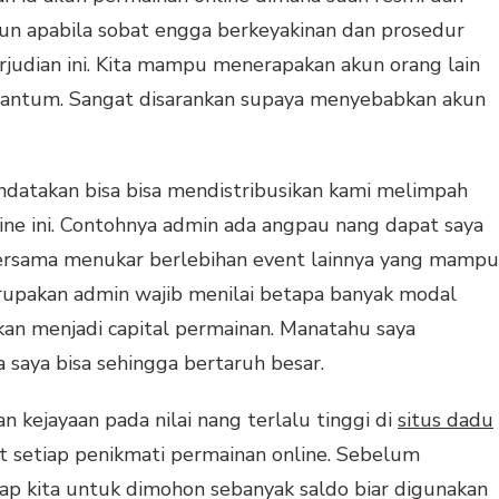
un apabila sobat engga berkeyakinan dan prosedur
rjudian ini. Kita mampu menerapakan akun orang lain
ercantum. Sangat disarankan supaya menyebabkan akun
ndatakan bisa bisa mendistribusikan kami melimpah
ine ini. Contohnya admin ada angpau nang dapat saya
ersama menukar berlebihan event lainnya yang mampu
rupakan admin wajib menilai betapa banyak modal
an menjadi capital permainan. Manatahu saya
saya bisa sehingga bertaruh besar.
kejayaan pada nilai nang terlalu tinggi di
situs dadu
rat setiap penikmati permainan online. Sebelum
p kita untuk dimohon sebanyak saldo biar digunakan