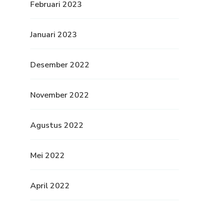
Februari 2023
Januari 2023
Desember 2022
November 2022
Agustus 2022
Mei 2022
April 2022