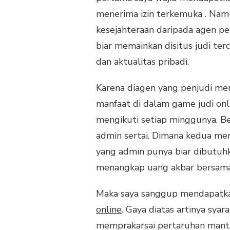
menerima izin terkemuka . Nam
kesejahteraan daripada agen pe
biar memainkan disitus judi t
dan aktualitas pribadi.
Karena diagen yang penjudi me
manfaat di dalam game judi onl
mengikuti setiap minggunya. B
admin sertai. Dimana kedua me
yang admin punya biar dibutuhk
menangkap uang akbar bersama 
Maka saya sanggup mendapatkan 
online
. Gaya diatas artinya sya
memprakarsai pertaruhan manta