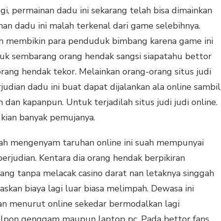
i, permainan dadu ini sekarang telah bisa dimainkan
an dadu ini malah terkenal dari game selebihnya.
pah membikin para penduduk bimbang karena game ini
tuk sembarang orang hendak sangsi siapatahu bettor
rang hendak tekor. Melainkan orang-orang situs judi
judian dadu ini buat dapat dijalankan ala online sambil
an kapanpun. Untuk terjadilah situs judi judi online.
 kian banyak pemujanya.
ah mengenyam taruhan online ini suah mempunyai
perjudian. Kentara dia orang hendak berpikiran
ng tanpa melacak casino darat nan letaknya singgah
askan biaya lagi luar biasa melimpah. Dewasa ini
an menurut online sekedar bermodalkan lagi
elpon genggam maupun laptop pc. Pada bettor fans