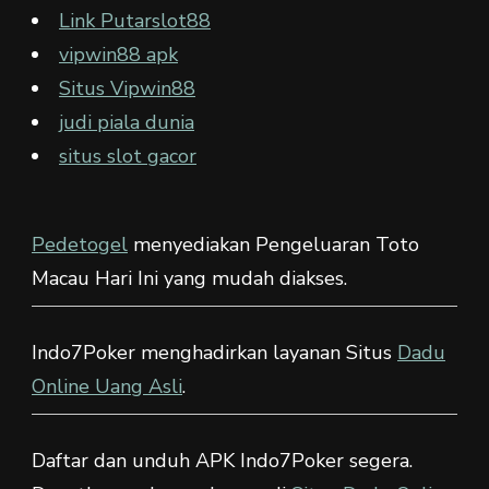
Link Putarslot88
vipwin88 apk
Situs Vipwin88
judi piala dunia
situs slot gacor
Pedetogel
menyediakan Pengeluaran Toto
Macau Hari Ini yang mudah diakses.
Indo7Poker menghadirkan layanan Situs
Dadu
Online Uang Asli
.
Daftar dan unduh APK Indo7Poker segera.