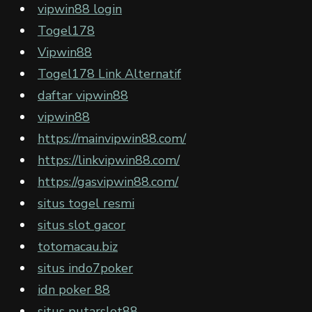
vipwin88 login
Togel178
Vipwin88
Togel178 Link Alternatif
daftar vipwin88
vipwin88
https://mainvipwin88.com/
https://linkvipwin88.com/
https://gasvipwin88.com/
situs togel resmi
situs slot gacor
totomacau.biz
situs indo7poker
idn poker 88
situs putarslot88