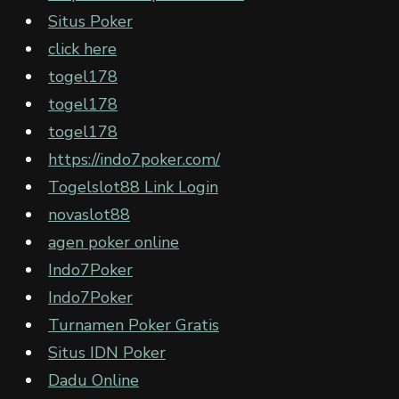
Situs Poker
click here
togel178
togel178
togel178
https://indo7poker.com/
Togelslot88 Link Login
novaslot88
agen poker online
Indo7Poker
Indo7Poker
Turnamen Poker Gratis
Situs IDN Poker
Dadu Online