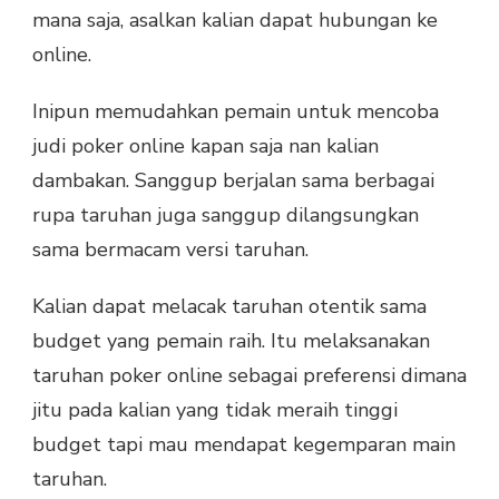
mana saja, asalkan kalian dapat hubungan ke
online.
Inipun memudahkan pemain untuk mencoba
judi poker online kapan saja nan kalian
dambakan. Sanggup berjalan sama berbagai
rupa taruhan juga sanggup dilangsungkan
sama bermacam versi taruhan.
Kalian dapat melacak taruhan otentik sama
budget yang pemain raih. Itu melaksanakan
taruhan poker online sebagai preferensi dimana
jitu pada kalian yang tidak meraih tinggi
budget tapi mau mendapat kegemparan main
taruhan.