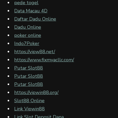
pede togel
Data Macau 4D
Daftar Dadu Online
Dadu Online
poker online
Indo7Poker
https://vipw88.net/
https://www.fixmyacllc.com/
Putar Slot88
Putar Slot88
Putar Slot88
https://vipwin88.org/
Slot88 Online
Link Vipwin88
Link Slot Deposit Dana