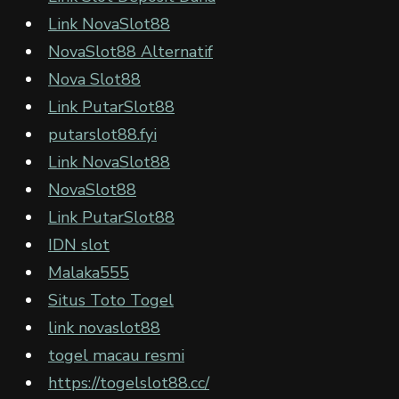
Link NovaSlot88
NovaSlot88 Alternatif
Nova Slot88
Link PutarSlot88
putarslot88.fyi
Link NovaSlot88
NovaSlot88
Link PutarSlot88
IDN slot
Malaka555
Situs Toto Togel
link novaslot88
togel macau resmi
https://togelslot88.cc/