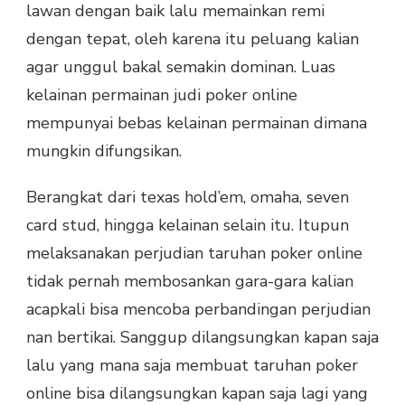
lawan dengan baik lalu memainkan remi
dengan tepat, oleh karena itu peluang kalian
agar unggul bakal semakin dominan. Luas
kelainan permainan judi poker online
mempunyai bebas kelainan permainan dimana
mungkin difungsikan.
Berangkat dari texas hold’em, omaha, seven
card stud, hingga kelainan selain itu. Itupun
melaksanakan perjudian taruhan poker online
tidak pernah membosankan gara-gara kalian
acapkali bisa mencoba perbandingan perjudian
nan bertikai. Sanggup dilangsungkan kapan saja
lalu yang mana saja membuat taruhan poker
online bisa dilangsungkan kapan saja lagi yang