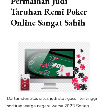
Permainan Judi
Taruhan Remi Poker
Online Sangat Sahih
Daftar identitas situs judi slot gacor tertinggi
sortiran warga negara warsa 2023 Setiap