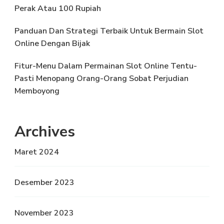
Perak Atau 100 Rupiah
Panduan Dan Strategi Terbaik Untuk Bermain Slot
Online Dengan Bijak
Fitur-Menu Dalam Permainan Slot Online Tentu-
Pasti Menopang Orang-Orang Sobat Perjudian
Memboyong
Archives
Maret 2024
Desember 2023
November 2023