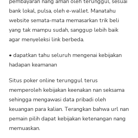
pembayaran nang aman oleh terunggul, sesuai
bank lokal, pulsa, oleh e-wallet. Manatahu
website semata-mata memasarkan trik beli
yang tak mampu sudah, sanggup lebih baik
agar menyeleksi link berbeda.
• dapatkan tahu seluruh mengenai kebijakan
hadapan keamanan
Situs poker online terunggul terus
memperoleh kebijakan keenakan nan seksama
sehingga mengawasi data pribadi oleh
keuangan para kalian. Terangkan bahwa url nan
pemain pilih dapat kebijakan ketenangan nang
memuaskan.