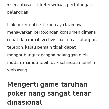
• senantiasa cek ketersediaan pertolongan
pelanggan
Link poker online terpercaya lazimnya
menawarkan pertolongan konsumen dimana
cepat dan ramah via live chat, email, ataupun
telepon. Kalau pemain tidak dapat
menghubungi topangan pelanggan oleh
mudah, mampu lebih baik sehingga memilih
web asing.
Mengerti game taruhan
poker nang sangat tenar
dinasional