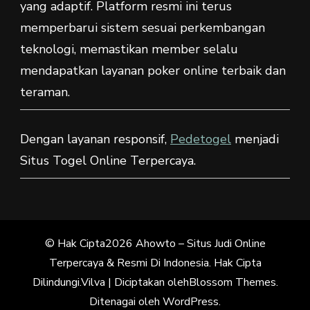
yang adaptif. Platform resmi ini terus
memperbarui sistem sesuai perkembangan
teknologi, memastikan member selalu
mendapatkan layanan poker online terbaik dan
teraman.
Dengan layanan responsif,
Pedetogel
menjadi
Situs Togel Online Terpercaya.
© Hak Cipta2026
Ahowto – Situs Judi Online
Terpercaya & Resmi Di Indonesia
. Hak Cipta
Dilindungi.
Vilva | Diciptakan oleh
Blossom Themes
.
Ditenagai oleh
WordPress
.